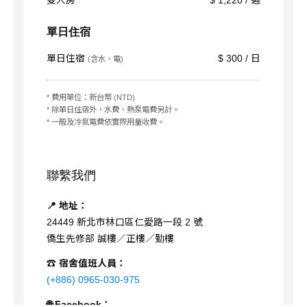
雙人房
$ 1,220 / 週
單日住宿
單日住宿
$ 300 / 日
(含水、電)
* 費用單位：新台幣 (NTD)
* 除單日住宿外，水費、熱泵電費另計。
* 一般及冷氣電費依實際用量收費。
聯繫我們
📍 地址：
24449 新北市林口區仁愛路一段 2 號
僑生先修部 誠樓／正樓／勤樓
☎ 宿舍值班人員：
(+886) 0965-030-975
🌐 Facebook：