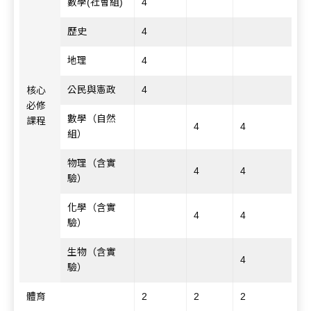
數學(社會組)
4
歷史
4
地理
4
公民與憲政
4
核心
必修
數學（自然
課程
4
4
組）
物理（含實
4
4
驗）
化學（含實
4
4
驗）
生物（含實
4
驗）
體育
2
2
2