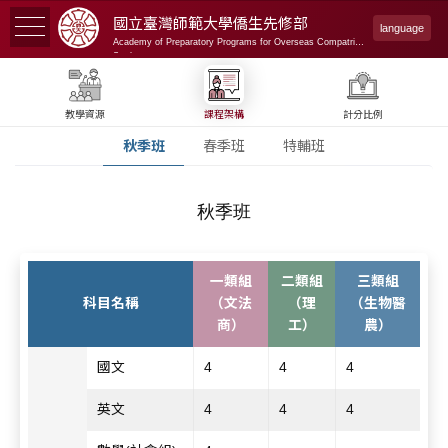
國立臺灣師範大學
僑生先修部
language
Academy of Preparatory Programs for Overseas Compatriot
Students
教學資源
課程架構
計分比例
秋季班
春季班
特輔班
秋季班
一類組
二類組
三類組
科目名稱
（文法
（理
（生物醫
商）
工）
農）
國文
4
4
4
英文
4
4
4