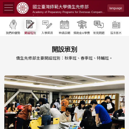
國立臺灣師範大學
僑生先修部
language
Academy of Preparatory Programs for Overseas Compatriot
Students
我們的優勢
開設班別
入學資訊
申請日期
獎助金&學費
常見問題
招生影片
開設班別
僑生先修部主要開設班別：秋季班、春季班、特輔班。