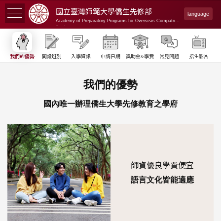
國立臺灣師範大學
僑生先修部
language
Academy of Preparatory Programs for Overseas Compatriot
Students
我們的優勢
開設班別
入學資訊
申請日期
獎助金&學費
常見問題
招生影片
我們的優勢
國內唯一辦理僑生大學先修教育之學府
師資優良學費便宜
語言文化皆能適應